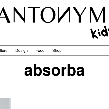
lture
Design
Food
Shop
absorba