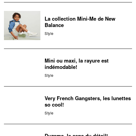
La collection Mini-Me de New
Balance
Style
Mini ou maxi, la rayure est
indémodable!
Style
Very French Gangsters, les lunettes
so cool!
Style
Duzama, le sens du détail!